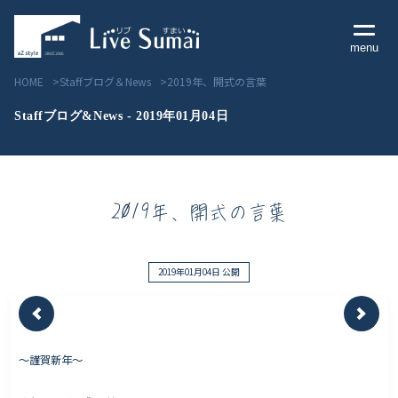
menu
HOME
Staffブログ＆News
2019年、開式の言葉
Staffブログ&News - 2019年01月04日
Livesumai コンセプト
2019年、開式の言葉
Livesumai 住宅標準性能
Livesumai 家づくりの流れ
2019年01月04日 公開
Livesumai 保証について
〜謹賀新年〜
見学会／モデルハウス情報
物件情報