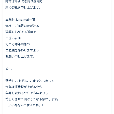
昨年は格別 の御厚情を賜り
厚く御礼を申し上げます。
本年もLivesumai一同
Works - 施工実績
皆様にご満足いただける
オーナー様の声
建築を心がける所存で
ございます。
完成案内
何とぞ昨年同様の
よくいただくご質問
ご愛顧を賜わりますよう
お役立ちコラム
お願い申し上げます。
と…。
会社情報
堅苦しい挨拶はここまでとしまして
代表挨拶
今年は消費税が上がるやら
年号も変わるやらで昨年よりも
スタッフ紹介
忙しくさせて頂けそうな予感がします。
会社概要
（いいｺﾄなんですけどね。）
Staff ブログ&News