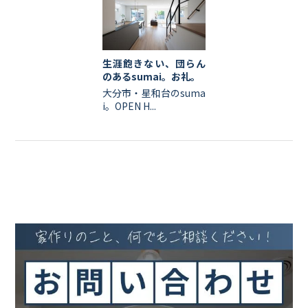
生涯飽きない、団らん
のあるsumai。お礼。
大分市・星和台のsuma
i。OPEN H...