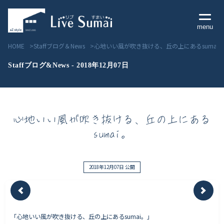
menu
HOME
Staffブログ＆News
心地いい風が吹き抜ける、丘の上にあるsumai
Staffブログ&News - 2018年12月07日
Livesumai コンセプト
心地いい風が吹き抜ける、丘の上にある
Livesumai 住宅標準性能
sumai。
Livesumai 家づくりの流れ
Livesumai 保証について
2018年12月07日 公開
見学会／モデルハウス情報
「心地いい風が吹き抜ける、丘の上にあるsumai。」
物件情報