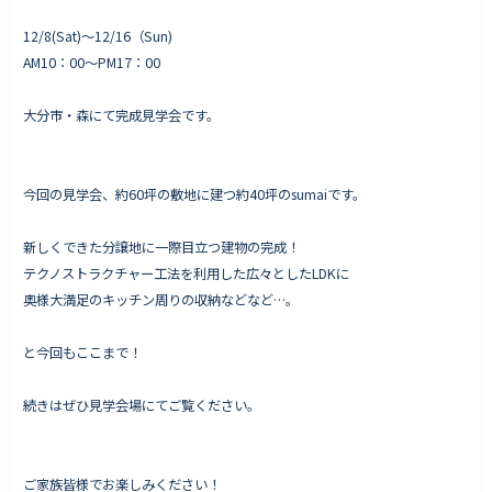
12/8(Sat)〜12/16（Sun)
AM10：00〜PM17：00
Works - 施工実績
大分市・森にて完成見学会です。
オーナー様の声
完成案内
今回の見学会、約60坪の敷地に建つ約40坪のsumaiです。
よくいただくご質問
お役立ちコラム
新しくできた分譲地に一際目立つ建物の完成！
テクノストラクチャー工法を利用した広々としたLDKに
奥様大満足のキッチン周りの収納などなど…。
会社情報
と今回もここまで！
代表挨拶
続きはぜひ見学会場にてご覧ください。
スタッフ紹介
会社概要
Staff ブログ&News
ご家族皆様でお楽しみください！