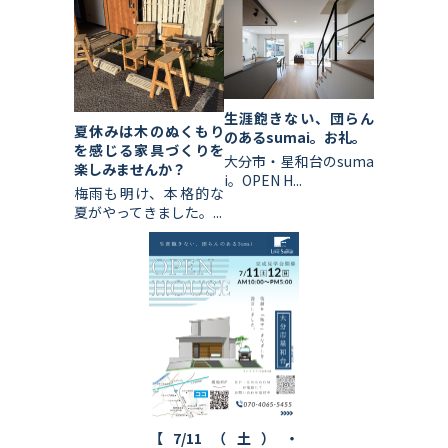
生涯飽きない、団らん
夏休みは木のぬくもり
のあるsumai。お礼。
を感じる家具づくりを
大分市・星和台のsuma
楽しみませんか？
i。OPEN H...
梅雨も明け、本格的な
夏がやってきました。...
【7/11（土）・