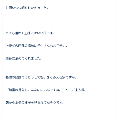
と思いつつ朝をむかえました。
Works - 施工実績
オーナー様の声
とても暖かく上棟にはいい日です。
完成案内
上棟式の四隅の清めに子供さんもお手伝い。
よくいただくご質問
お役立ちコラム
順番に清めてくれました。
基礎の段階ではどうしても小さくみえる家ですが、
会社情報
代表挨拶
「和室の押入もこんなに広いんですね。」と、ご主人様。
スタッフ紹介
朝から上棟の様子を見られてたそうです。
会社概要
Staff ブログ&News