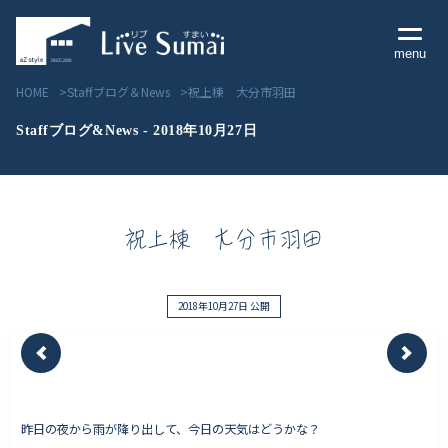
menu
HOME
Staffブログ＆News
祝上棟 大分市羽田
Staffブログ&News - 2018年10月27日
Livesumai コンセプト
祝上棟 大分市羽田
Livesumai 住宅標準性能
Livesumai 家づくりの流れ
2018年10月27日 公開
Livesumai 保証について
見学会／モデルハウス情報
昨日の夜から雨が降り出して、今日の天気はどうかな？
物件情報