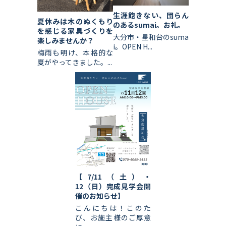
生涯飽きない、団らん
夏休みは木のぬくもり
のあるsumai。お礼。
を感じる家具づくりを
大分市・星和台のsuma
楽しみませんか？
i。OPEN H...
梅雨も明け、本格的な
夏がやってきました。...
【7/11（土）・
12（日）完成見学会開
催のお知らせ】
こんにちは！このた
び、お施主様のご厚意