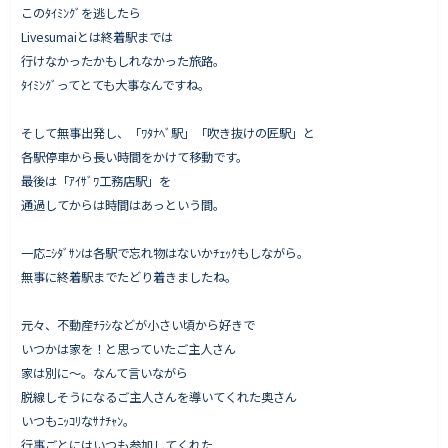
このﾀｲﾐﾝｸﾞを逃したら
Livesumaiとは終着駅までは
行けなかったかもしれなかった旅路。
ﾀｲﾐﾝｸﾞってとても大事なんですね。
そして無事出発し、「ﾜﾀﾅﾍﾞ駅」「吹き抜けの匠駅」と
各駅停車から長い時間をかけて移動です。
最後は「ｱｲｻﾞﾜ工務店駅」を
通過してからは時間はあっという間。
一応ﾆｼﾀﾞｻﾝは各駅で忘れ物はないかﾁｪｯｸもしながら。
無事に終着駅までたどり着きましたね。
元々、不動産ﾁﾗｼなどが小さい頃から好きで
いつかは家を！と思っていたご主人さん
家は別に〜。なんて言いながら
脱線しそうになるご主人さんを導いてくれた奥さん
いつもﾆｯｺﾘなｻﾅﾁｬﾝ。
行事ごとにはいつも参加してくれた