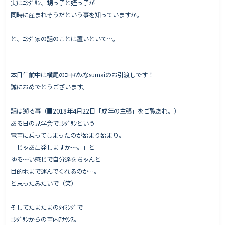
実はﾆｼﾀﾞｻﾝ、甥っ子と姪っ子が
同時に産まれそうだという事を知っていますか。
と、ﾆｼﾀﾞ家の話のことは置いといて…。
Works - 施工実績
オーナー様の声
本日午前中は横尾のｺｰﾄﾊｳｽなsumaiのお引渡しです！
完成案内
誠におめでとうございます。
よくいただくご質問
お役立ちコラム
話は遡る事（■2018年4月22日「成年の主張」をご覧あれ。）
ある日の見学会でﾆｼﾀﾞｻﾝという
電車に乗ってしまったのが始まり始まり。
「じゃあ出発しますか〜。」と
会社情報
ゆる〜い感じで自分達をちゃんと
代表挨拶
目的地まで運んでくれるのか…。
と思ったみたいで（笑）
スタッフ紹介
会社概要
そしてたまたまのﾀｲﾐﾝｸﾞで
ﾆｼﾀﾞｻﾝからの車内ｱﾅｳﾝｽ。
Staff ブログ&News