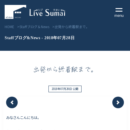
menu
HOME
Staffブログ＆News
出発から終着駅まで。
Staffブログ&News - 2018年07月28日
Livesumai コンセプト
出発から終着駅まで。
Livesumai 住宅標準性能
Livesumai 家づくりの流れ
2018年07月28日 公開
Livesumai 保証について
みなさんこんにちは。
見学会／モデルハウス情報
物件情報