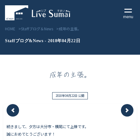
menu
HOME
Staffブログ＆News
成年の主張。
Staffブログ&News - 2018年04月22日
Livesumai コンセプト
成年の主張。
Livesumai 住宅標準性能
Livesumai 家づくりの流れ
2018年04月22日 公開
Livesumai 保証について
続きまして、夕方は大分市・横尾にて上棟です。
見学会／モデルハウス情報
誠におめでとうございます！
物件情報