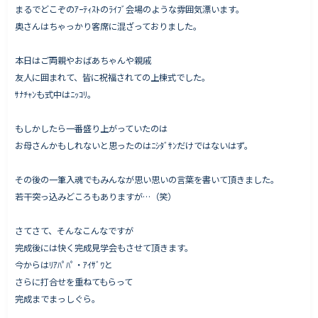
まるでどこぞのｱｰﾃｨｽﾄのﾗｲﾌﾞ会場のような雰囲気漂います。
奥さんはちゃっかり客席に混ざっておりました。
本日はご両親やおばあちゃんや親戚
友人に囲まれて、皆に祝福されての上棟式でした。
ｻﾅﾁｬﾝも式中はﾆｯｺﾘ。
もしかしたら一番盛り上がっていたのは
お母さんかもしれないと思ったのはﾆｼﾀﾞｻﾝだけではないはず。
その後の一筆入魂でもみんなが思い思いの言葉を書いて頂きました。
若干突っ込みどころもありますが…（笑）
さてさて、そんなこんなですが
完成後には快く完成見学会もさせて頂きます。
今からはﾘｱﾊﾟﾊﾟ・ｱｲｻﾞﾜと
さらに打合せを重ねてもらって
完成までまっしぐら。