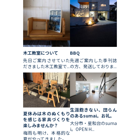
木工教室について
BBQ
先日ご案内させていた
先週ご案内した季刊誌
だきました木工教室で...
の方、発送しておりま...
生涯飽きない、団らん
夏休みは木のぬくもり
のあるsumai。お礼。
を感じる家具づくりを
大分市・星和台のsuma
楽しみませんか？
i。OPEN H...
梅雨も明け、本格的な
夏がやってきました。...