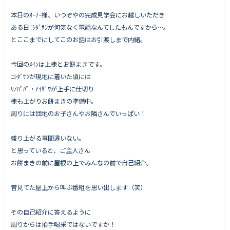
本日のｵｰﾅｰ様、いつぞやの完成見学会にお越しいただき
ある日ﾆｼﾀﾞｻﾝが何気なく電話なんてしたもんですから…。
とここまでにしてこのお話はお引渡しまで内緒。
Works - 施工実績
オーナー様の声
今回のﾒｲﾝは上棟とお餅まきです。
ﾆｼﾀﾞｻﾝが現地に着いた頃には
完成案内
ﾘｱﾊﾟﾊﾟ・ｱｲｻﾞﾜが上手に仕切り
よくいただくご質問
棟も上がりお餅まきの準備中。
お役立ちコラム
周りには団地のお子さんやお隣さんでいっぱい！
盛り上がる事間違いない。
と思っていると、ご主人さん
会社情報
お餅まきの前に屋根の上でみんなの前で自己紹介。
代表挨拶
昔見てた屋上から叫ぶ番組を思い出します（笑）
スタッフ紹介
会社概要
その自己紹介に答えるように
周りからは拍手喝采ではないですか！
Staff ブログ&News