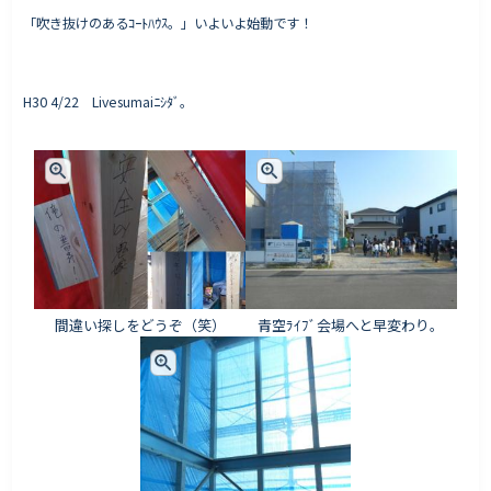
「吹き抜けのあるｺｰﾄﾊｳｽ。」いよいよ始動です！
H30 4/22 Livesumaiﾆｼﾀﾞ。
間違い探しをどうぞ（笑）
青空ﾗｲﾌﾞ会場へと早変わり。