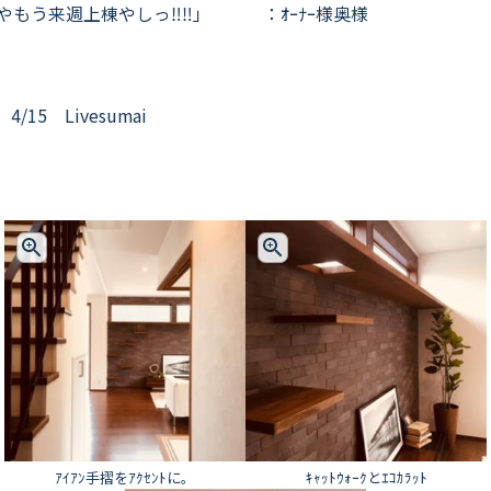
やもう来週上棟やしっ‼‼」 ：ｵｰﾅｰ様奥様
 4/15 Livesumai
ｱｲｱﾝ手摺をｱｸｾﾝﾄに。
ｷｬｯﾄｳｫｰｸとｴｺｶﾗｯﾄ