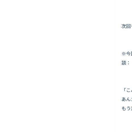
次回
※
談：
「こ
あん
も