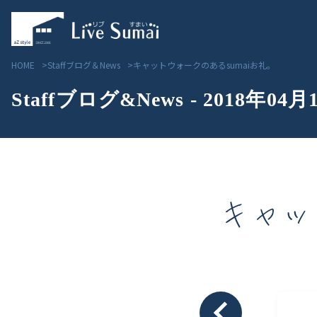
HOME
Staffブログ＆News
キャットウォークのあるsumaiお礼。
Staffブログ&News - 2018年04月
キャッ
Livesumai コンセプト
見学会／モデルハウス情
Livesumai 住宅標準性能
物件情報
Livesumai 家づくりの流れ