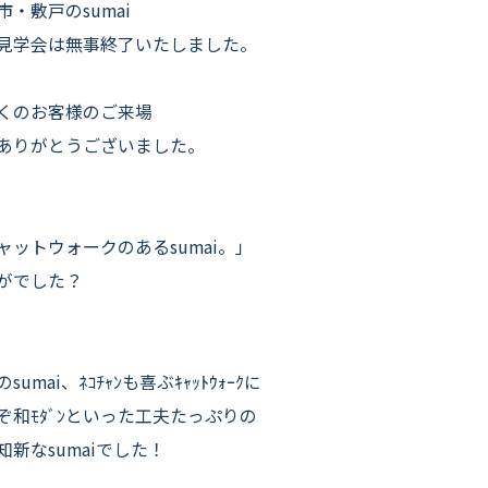
よくいただくご質問
市・敷戸のsumai
見学会は無事終了いたしました。
お役立ちコラム
くのお客様のご来場
ありがとうございました。
ャットウォークのあるsumai。」
がでした？
sumai、ﾈｺﾁｬﾝも喜ぶｷｬｯﾄｳｫｰｸに
ぞ和ﾓﾀﾞﾝといった工夫たっぷりの
知新なsumaiでした！