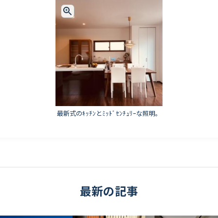
最新式のｷｯﾁﾝとﾐｯﾄﾞｾﾝﾁｭﾘｰな照明。
最新の記事