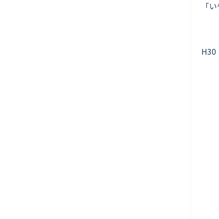
「い
H30