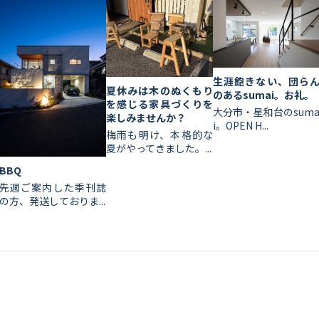
生涯飽きない、団ら
夏休みは木のぬくもり
のあるsumai。お礼。
を感じる家具づくりを
大分市・星和台のsum
楽しみませんか？
i。OPEN H...
梅雨も明け、本格的な
夏がやってきました。...
BBQ
先週ご案内した季刊誌
の方、発送しておりま...