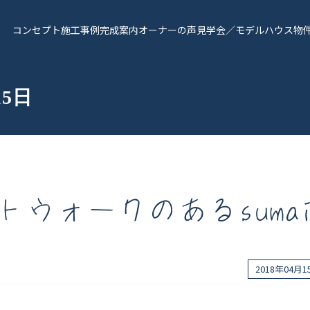
コンセプト
施工事例
完成案内
オーナーの声
見学会／モデルハウス
物
15日
トウォークのあるsuma
報
Works - 施工実績
オーナー様の声
2018年04月
完成案内