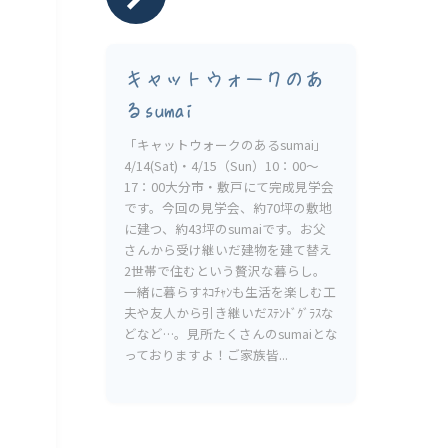
キャットウォークのあ
るsumai
「キャットウォークのあるsumai」
4/14(Sat)・4/15（Sun）10：00〜
17：00大分市・敷戸にて完成見学会
です。今回の見学会、約70坪の敷地
に建つ、約43坪のsumaiです。お父
さんから受け継いだ建物を建て替え
2世帯で住むという贅沢な暮らし。
一緒に暮らすﾈｺﾁｬﾝも生活を楽しむ工
夫や友人から引き継いだｽﾃﾝﾄﾞｸﾞﾗｽな
どなど…。見所たくさんのsumaiとな
っておりますよ！ご家族皆...