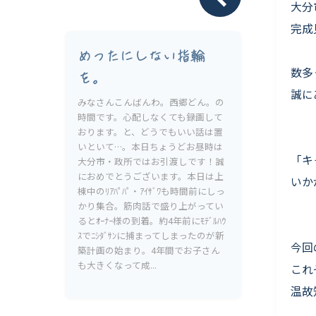
Livesumai 保証について
大分
完成
めったにしない指輪
数多
を。
誠に
みなさんこんばんわ。西郷どん。の
時間です。心配しなくても録画して
おります。と、どうでもいい話は置
いといて…。本日ちょうどお昼時は
「キ
大分市・政所ではお引渡しです！誠
におめでとうございます。本日は上
いか
棟中のﾘｱﾊﾟﾊﾟ・ｱｲｻﾞﾜも時間前にしっ
かり集合。筋肉話で盛り上がってい
るとｵｰﾅｰ様の到着。約4年前にﾓﾃﾞﾙﾊｳ
ｽでﾆｼﾀﾞｻﾝに捕まってしまったのが新
今回の
築計画の始まり。4年間でお子さん
も大きくなって成...
これ
温故