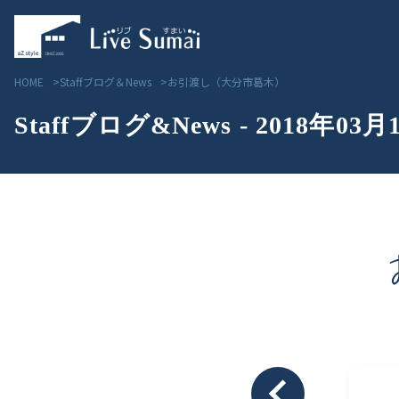
HOME
Staffブログ＆News
お引渡し（大分市葛木）
Staffブログ&News - 2018年03月
Livesumai コンセプト
見学会／モデルハウス情
Livesumai 住宅標準性能
物件情報
Livesumai 家づくりの流れ