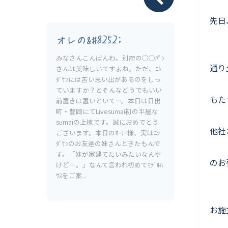
Livesumai 保証について
先日
オレの&#8252;
みなさんこんばんわ。別府の○○ﾊﾟﾝ
通り
さんは美味しいですよね。ただ、ﾆｼ
ﾀﾞｻﾝには苦い思い出があるのをしっ
ていますか？とそんなどうでもいい
もた
前置きは置いといて…。本日は日出
町・豊岡にてLivesumai初の平屋な
sumaiの上棟です。誠におめでとう
他社
ございます。本日のｵｰﾅｰ様、実はﾆｼ
ﾀﾞｻﾝのお友達の妹さんときたもんで
す。「妹が家建てたいみたいなんや
のお
けど―。」なんて言われ初めてﾓﾃﾞﾙﾊ
ｳｽをご案...
お施