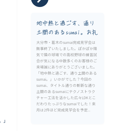
地中熱と過ごす、通り
土間のあるsumai。お礼
大分市・葛木のsumai完成見学会は
無事終了いたしました。ぽかぽか陽
気で隣の球場での高校野球の練習試
合が気になる中数多くのお客様のご
来場誠にありがとうございました。
「地中熱と過ごす、通り土間のある
sumai。」いかがでした？今回の
sumai、タイトル通りの斬新な通り
土間のあるsumaiにテクノストラク
チャー工法を活かした広々LDKとこ
だわりたっぷりなsumaiでした！来
月は2件ほど完成見学会を予定...
。」