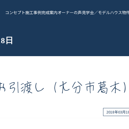
コンセプト
施工事例
完成案内
オーナーの声
見学会／モデルハウス
物
18日
お引渡し（大分市葛木
報
Works - 施工実績
オーナー様の声
2018年03月
完成案内