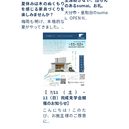
夏休みは木のぬくもり
のあるsumai。お礼。
を感じる家具づくりを
大分市・星和台のsuma
楽しみませんか？
i。OPEN H...
梅雨も明け、本格的な
夏がやってきました。...
【7/11（土）・
12（日）完成見学会開
催のお知らせ】
こんにちは！このた
び、お施主様のご厚意
に...