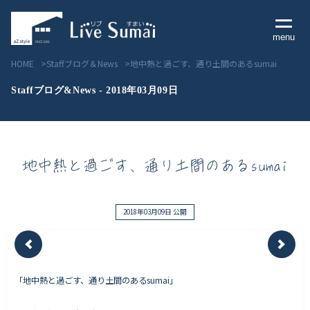
menu
HOME
Staffブログ＆News
地中熱と過ごす、通り土間のあるsumai
Staffブログ&News - 2018年03月09日
Livesumai コンセプト
地中熱と過ごす、通り土間のあるsumai
Livesumai 住宅標準性能
Livesumai 家づくりの流れ
2018年03月09日 公開
Livesumai 保証について
「地中熱と過ごす、通り土間のあるsumai」
見学会／モデルハウス情報
物件情報