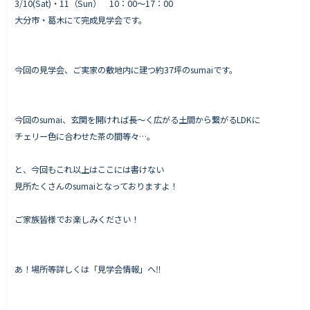
3/10(Sat)・11（Sun） 10：00〜17：00
大分市・葛木にて完成見学会です。
Works - 施工実績
今回の見学会、ご実家の敷地内に建つ約37坪のsumaiです。
オーナー様の声
完成案内
今回のsumai、玄関を開ければ長〜く広がる土間から繋がるLDKに
よくいただくご質問
チェリー色に合わせた茶の間等々…。
お役立ちコラム
と、今回もこれ以上はここには書けない
見所たくさんのsumaiとなっておりますよ！
会社情報
ご家族皆様でお楽しみください！
代表挨拶
スタッフ紹介
あ！場所等詳しくは「見学会情報」へ‼
会社概要
Staff ブログ&News