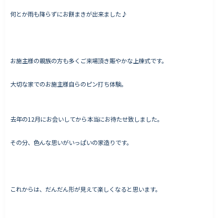
何とか雨も降らずにお餅まきが出来ました♪
Works - 施工実績
オーナー様の声
お施主様の親族の方も多くご来場頂き賑やかな上棟式です。
完成案内
大切な家でのお施主様自らのピン打ち体験。
よくいただくご質問
お役立ちコラム
去年の12月にお会いしてから本当にお待たせ致しました。
その分、色んな思いがいっぱいの家造りです。
会社情報
代表挨拶
スタッフ紹介
これからは、だんだん形が見えて楽しくなると思います。
会社概要
Staff ブログ&News