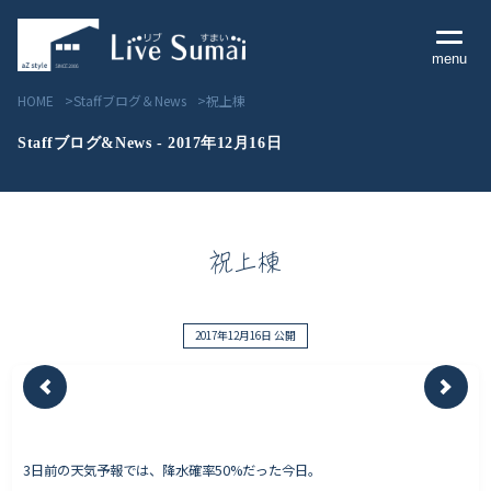
menu
HOME
Staffブログ＆News
祝上棟
Staffブログ&News - 2017年12月16日
Livesumai コンセプト
祝上棟
Livesumai 住宅標準性能
Livesumai 家づくりの流れ
2017年12月16日 公開
Livesumai 保証について
見学会／モデルハウス情報
3日前の天気予報では、降水確率50%だった今日。
物件情報