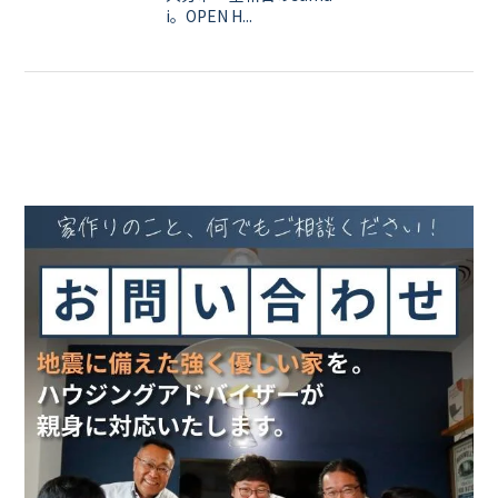
i。OPEN H...