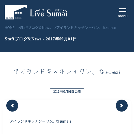
menu
HOME
Staffブログ＆News
アイランドキッチン＋ワン。なsumai
Staffブログ&News - 2017年09月01日
Livesumai コンセプト
アイランドキッチン＋ワン。なsumai
Livesumai 住宅標準性能
Livesumai 家づくりの流れ
2017年09月01日 公開
Livesumai 保証について
「アイランドキッチン＋ワン。なsumai」
見学会／モデルハウス情報
物件情報