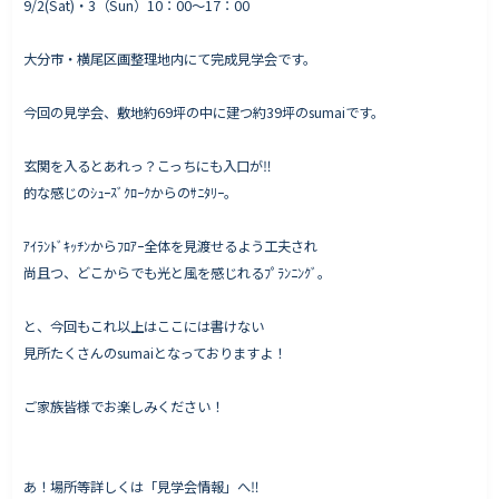
9/2(Sat)・3（Sun）10：00〜17：00
大分市・横尾区画整理地内にて完成見学会です。
Works - 施工実績
今回の見学会、敷地約69坪の中に建つ約39坪のsumaiです。
オーナー様の声
玄関を入るとあれっ？こっちにも入口が‼
完成案内
的な感じのｼｭｰｽﾞｸﾛｰｸからのｻﾆﾀﾘｰ。
よくいただくご質問
お役立ちコラム
ｱｲﾗﾝﾄﾞｷｯﾁﾝからﾌﾛｱｰ全体を見渡せるよう工夫され
尚且つ、どこからでも光と風を感じれるﾌﾟﾗﾝﾆﾝｸﾞ。
と、今回もこれ以上はここには書けない
会社情報
見所たくさんのsumaiとなっておりますよ！
代表挨拶
ご家族皆様でお楽しみください！
スタッフ紹介
会社概要
あ！場所等詳しくは「見学会情報」へ‼
Staff ブログ&News