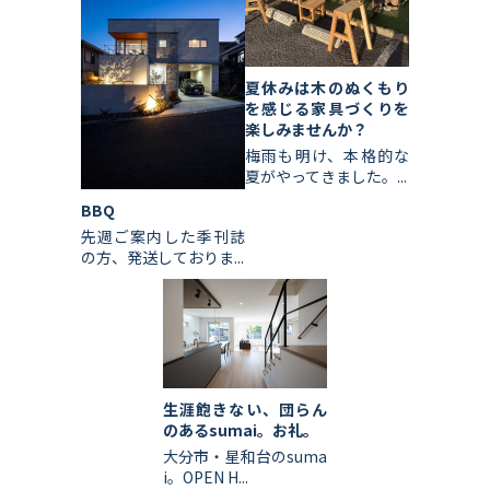
夏休みは木のぬくもり
を感じる家具づくりを
楽しみませんか？
梅雨も明け、本格的な
夏がやってきました。...
BBQ
先週ご案内した季刊誌
の方、発送しておりま...
生涯飽きない、団らん
のあるsumai。お礼。
大分市・星和台のsuma
i。OPEN H...