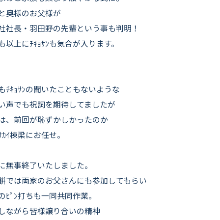
と奥様のお父様が
社社長・羽田野の先輩という事も判明！
も以上にﾁｷｮｻﾝも気合が入ります。
もﾁｷｮｻﾝの聞いたこともないような
い声でも祝詞を期待してましたが
は、前回が恥ずかしかったのか
ｻｶｲ棟梁にお任せ。
に無事終了いたしました。
餅では両家のお父さんにも参加してもらい
のﾋﾟﾝ打ちも一同共同作業。
しながら皆様譲り合いの精神