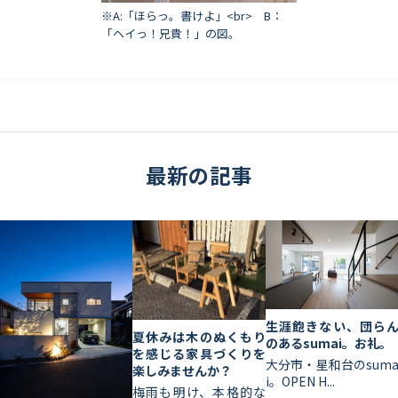
※A:「ほらっ。書けよ」<br> B：
「ヘイっ！兄貴！」の図。
最新の記事
生涯飽きない、団ら
夏休みは木のぬくもり
のあるsumai。お礼。
を感じる家具づくりを
大分市・星和台のsum
楽しみませんか？
i。OPEN H...
梅雨も明け、本格的な