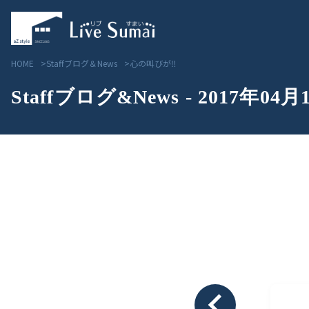
HOME
Staffブログ＆News
心の叫びが‼
Staffブログ&News - 2017年04月
Livesumai コンセプト
見学会／モデルハウス情
Livesumai 住宅標準性能
物件情報
Livesumai 家づくりの流れ