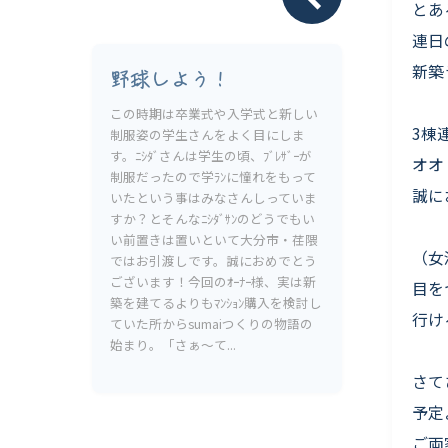
Livesumai 保証について
とあ
連日
新築
野球しよう！
この時期は卒業式や入学式と新しい
3棟連
制服姿の学生さんをよく目にしま
す。ﾆｼﾀﾞさんは学生の頃、ﾌﾞﾚｻﾞｰが
オオ
制服だったので学ﾗﾝに憧れをもって
誠に
いたという事はみなさんしっていま
すか？とそんなﾆｼﾀﾞｻﾝのどうでもい
い前置きは置いといて大分市・荏隈
（女
ではお引渡しです。誠におめでとう
ございます！今回のｵｰﾅｰ様、実は新
目を
築を建てるよりもﾏﾝｼｮﾝ購入を検討し
行け
ていた所からsumaiつくりの物語の
始まり。「さぁ〜て...
さて
予定
ご両