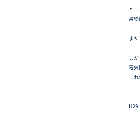
とこ
最終
また
しか
電気
これ
H29