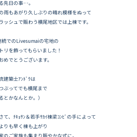
よくいただくご質問
る先日の事…。
の雨もあがり久しぶりの晴れ模様をぬって
お役立ちコラム
ラッシュで賑わう横尾地区では上棟です。
続でのLivesumaiの宅地の
トリを飾ってもらいました！
おめでとうございます。
流建築士ｱﾝﾄﾞｳは
つぶってでも横尾まで
るとかなんとか。）
さて、ﾁｷｮｻﾝ＆若手ｻｶｲ棟梁ｺﾝﾋﾞの手によって
よりも早く棟も上がり
家のご家族も集まり賑やかな式に。