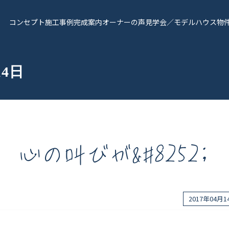
コンセプト
施工事例
完成案内
オーナーの声
見学会／モデルハウス
物
14日
心の叫びが&#8252;
報
Works - 施工実績
オーナー様の声
2017年04月
完成案内