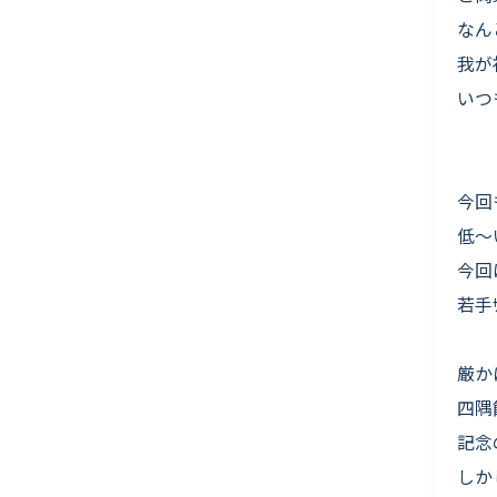
なん
我が
いつ
今回
低〜
今回
若手
厳か
四隅
記念
しか