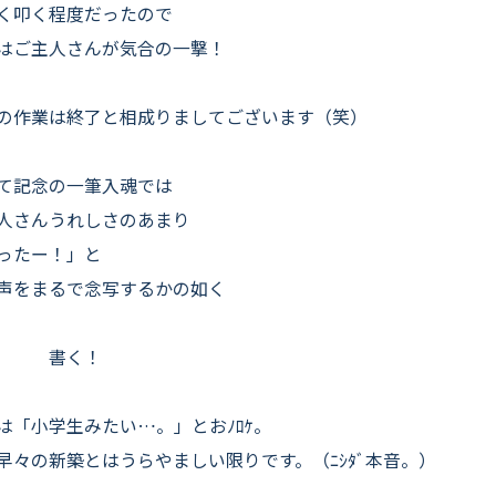
く叩く程度だったので
はご主人さんが気合の一撃！
の作業は終了と相成りましてございます（笑）
て記念の一筆入魂では
人さんうれしさのあまり
ったー！」と
声をまるで念写するかの如く
書く！
は「小学生みたい…。」とおﾉﾛｹ。
早々の新築とはうらやましい限りです。（ﾆｼﾀﾞ本音。）