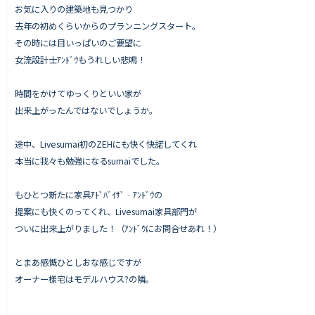
お気に入りの建築地も見つかり
去年の初めくらいからのプランニングスタート。
その時には目いっぱいのご要望に
女流設計士ｱﾝﾄﾞｳもうれしい悲鳴！
時間をかけてゆっくりといい家が
出来上がったんではないでしょうか。
途中、Livesumai初のZEHにも快く快諾してくれ
本当に我々も勉強になるsumaiでした。
もひとつ新たに家具ｱﾄﾞﾊﾞｲｻﾞ‐ｱﾝﾄﾞｳの
提案にも快くのってくれ、Livesumai家具部門が
ついに出来上がりました！（ｱﾝﾄﾞｳにお問合せあれ！）
とまあ感慨ひとしおな感じですが
オーナー様宅はモデルハウス?の隣。