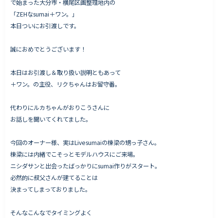
で始まった大分市・横尾区画整理地内の
「ZEHなsumai＋ワン。」
本日ついにお引渡しです。
Works - 施工実績
誠におめでとうございます！
オーナー様の声
本日はお引渡し＆取り扱い説明ともあって
完成案内
＋ワン。の主役、リクちゃんはお留守番。
よくいただくご質問
お役立ちコラム
代わりにルカちゃんがおりこうさんに
お話しを聞いてくれてました。
今回のオーナー様、実はLivesumaiの棟梁の甥っ子さん。
会社情報
棟梁には内緒でこそっとモデルハウスにご来場。
代表挨拶
ニシダサンと出会ったばっかりにsumai作りがスタート。
必然的に叔父さんが建てることは
スタッフ紹介
決まってしまっておりました。
会社概要
そんなこんなでタイミングよく
Staff ブログ&News