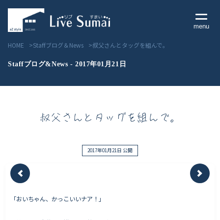
menu
HOME
Staffブログ＆News
叔父さんとタッグを組んで。
Staffブログ&News - 2017年01月21日
Livesumai コンセプト
叔父さんとタッグを組んで。
Livesumai 住宅標準性能
Livesumai 家づくりの流れ
2017年01月21日 公開
Livesumai 保証について
「おいちゃん、かっこいいナア！」
見学会／モデルハウス情報
物件情報