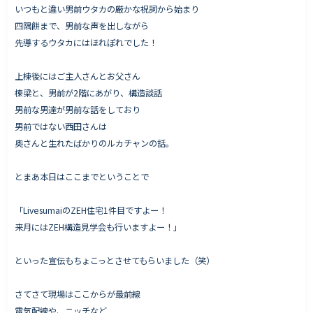
いつもと違い男前ウタカの厳かな祝詞から始まり
四隅餅まで、男前な声を出しながら
先導するウタカにはほれぼれでした！
上棟後にはご主人さんとお父さん
棟梁と、男前が2階にあがり、構造談話
男前な男達が男前な話をしており
男前ではない西田さんは
奥さんと生れたばかりのルカチャンの話。
とまあ本日はここまでということで
「LivesumaiのZEH住宅1件目ですよー！
来月にはZEH構造見学会も行いますよー！」
といった宣伝もちょこっとさせてもらいました（笑）
さてさて現場はここからが最前線
電気配線や、ニッチなど