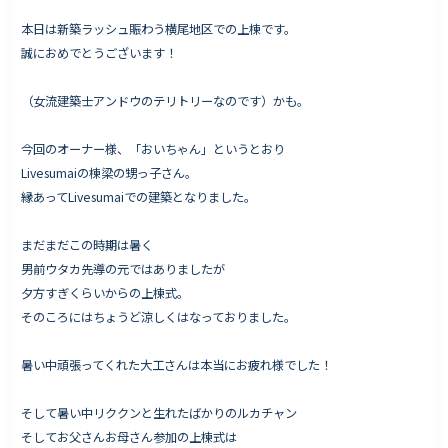
本日は新築ラッシュ賑わう横尾地区での上棟です。
誠におめでとうございます！
Works - 施工実績
（女流建築士アンドウのテリトリーなのです）かも。
オーナー様の声
今回のオーナー様、「おいちゃん」というとおり
完成案内
Livesumaiの棟梁の甥っ子さん。
よくいただくご質問
縁あってLivesumaiでの建築となりました。
お役立ちコラム
まだまだこの時期は暑く
男前ウタカ先導の元ではありましたが
夕方すぎくらいからの上棟式。
会社情報
そのころにはちょうど涼しくはなっておりました。
代表挨拶
暑い中頑張ってくれた大工さんは本当にお疲れ様でした！
スタッフ紹介
会社概要
そして暑い中リククンと生れたばかりのルカチャン
そしてお父さんお母さん参加の上棟式は
Staff ブログ&News