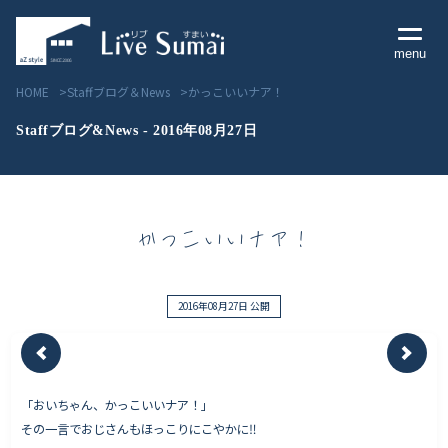
menu
HOME
Staffブログ＆News
かっこいいナア！
Staffブログ&News - 2016年08月27日
Livesumai コンセプト
かっこいいナア！
Livesumai 住宅標準性能
Livesumai 家づくりの流れ
2016年08月27日 公開
Livesumai 保証について
「おいちゃん、かっこいいナア！」
見学会／モデルハウス情報
その一言でおじさんもほっこりにこやかに‼
物件情報