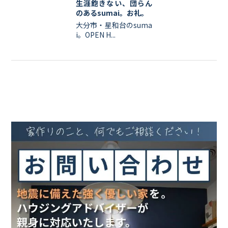
生涯飽きない、団らん
のあるsumai。お礼。
大分市・星和台のsuma
i。OPEN H...