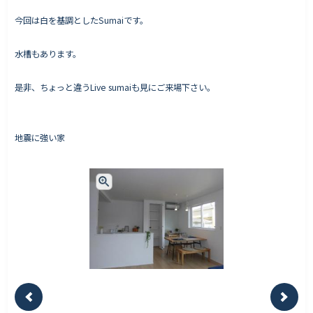
今回は白を基調としたSumaiです。
水槽もあります。
Works - 施工実績
オーナー様の声
是非、ちょっと違うLive sumaiも見にご来場下さい。
完成案内
よくいただくご質問
地震に強い家
お役立ちコラム
会社情報
代表挨拶
スタッフ紹介
会社概要
Staff ブログ&News