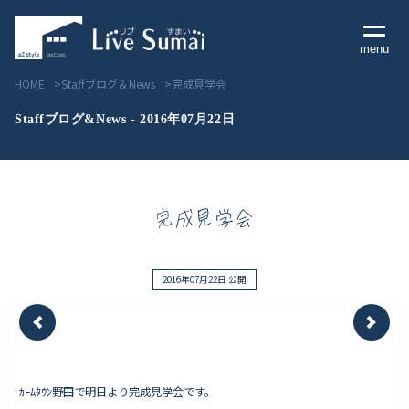
menu
HOME
Staffブログ＆News
完成見学会
Staffブログ&News - 2016年07月22日
Livesumai コンセプト
完成見学会
Livesumai 住宅標準性能
Livesumai 家づくりの流れ
2016年07月22日 公開
Livesumai 保証について
見学会／モデルハウス情報
ｶｰﾑﾀｳﾝ野田で明日より完成見学会です。
物件情報