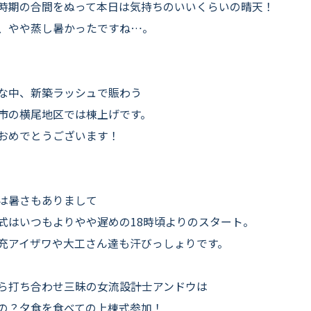
よくいただくご質問
時期の合間をぬって本日は気持ちのいいくらいの晴天！
、やや蒸し暑かったですね…。
お役立ちコラム
な中、新築ラッシュで賑わう
市の横尾地区では棟上げです。
おめでとうございます！
は暑さもありまして
式はいつもよりやや遅めの18時頃よりのスタート。
充アイザワや大工さん達も汗びっしょりです。
ら打ち合わせ三昧の女流設計士アンドウは
の？夕食を食べての上棟式参加！