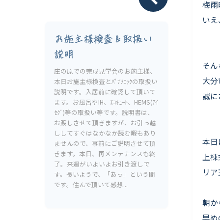
Livesumai 保証について
梅雨
いえ
お施主様検査＆取扱い
説明
そん
庄の原での完成見学会のお施主様、
大分
本日お施主様検査とﾊﾟﾅｿﾆｯｸの取扱い
説明です。入居前に確認して頂いて
誠に
ます。お風呂やIH、ｴｺｷｭｰﾄ、HEMS(ｱｲ
ｾｸﾞ)等の取扱い等です。説明書は、
お渡しさせて頂きますが、お引っ越
ししてすぐはなかなか読む暇もあり
本日
ませんので、事前にご説明させて頂
きます。本日、再メンテナンスも終
上棟
了。来週がいよいよお引き渡しで
リア
す。長いようで、「あっ」という間
です。住んで頂いて感想...
朝か
早め