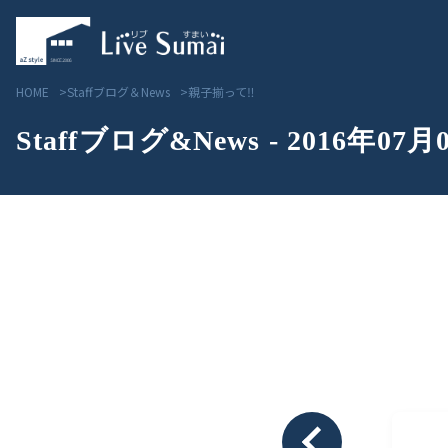
HOME
Staffブログ＆News
親子揃って‼
Staffブログ&News - 2016年07月
Livesumai コンセプト
見学会／モデルハウス情
Livesumai 住宅標準性能
物件情報
Livesumai 家づくりの流れ