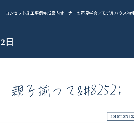
コンセプト
施工事例
完成案内
オーナーの声
見学会／モデルハウス
物
02日
親子揃って&#8252;
報
Works - 施工実績
オーナー様の声
2016年07月
完成案内