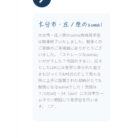
大分市・庄ノ原のsumai
大分市・庄ノ原のsumai完成見学会
は無事終了いたしました。数多くの
ご家族のご来場誠にありがとうござ
いました。「ストレージなsumai」
いかがでした？今回のすまい、広々
としたLDKには見学に来られた皆さ
まもびっくり&#8252;そして色んな
所に上手に設置された収納がとても
勉強になるsumaiでした！次回は
７/23(sat) ・24（sun）に大分市カー
ムタウン野田にて見学会を行いま
す。（ア...