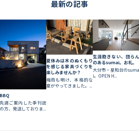
最新の記事
生涯飽きない、団ら
夏休みは木のぬくもり
のあるsumai。お礼。
を感じる家具づくりを
大分市・星和台のsum
楽しみませんか？
i。OPEN H...
梅雨も明け、本格的な
夏がやってきました。...
BBQ
先週ご案内した季刊誌
の方、発送しておりま...