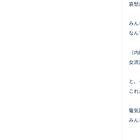
哀愁
みん
なん
（内
女流
と、
これ
電気
みん