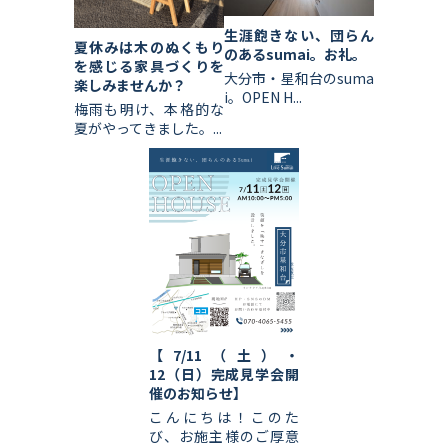
生涯飽きない、団らん
夏休みは木のぬくもり
のあるsumai。お礼。
を感じる家具づくりを
大分市・星和台のsuma
楽しみませんか？
i。OPEN H...
梅雨も明け、本格的な
夏がやってきました。...
【7/11（土）・
12（日）完成見学会開
催のお知らせ】
こんにちは！このた
び、お施主様のご厚意