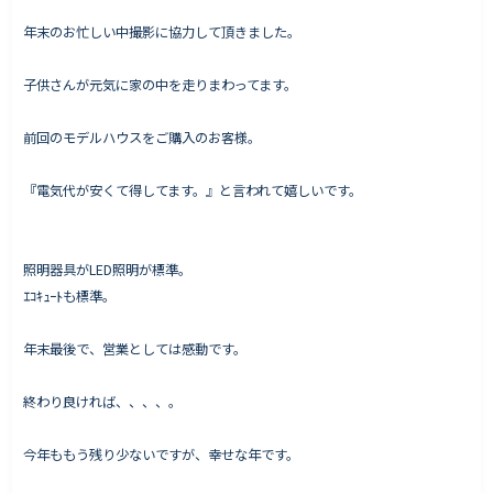
年末のお忙しい中撮影に協力して頂きました。
子供さんが元気に家の中を走りまわってます。
Works - 施工実績
オーナー様の声
前回のモデルハウスをご購入のお客様。
完成案内
『電気代が安くて得してます。』と言われて嬉しいです。
よくいただくご質問
お役立ちコラム
照明器具がLED照明が標準。
ｴｺｷｭｰﾄも標準。
会社情報
年末最後で、営業としては感動です。
代表挨拶
終わり良ければ、、、、。
スタッフ紹介
会社概要
今年ももう残り少ないですが、幸せな年です。
Staff ブログ&News