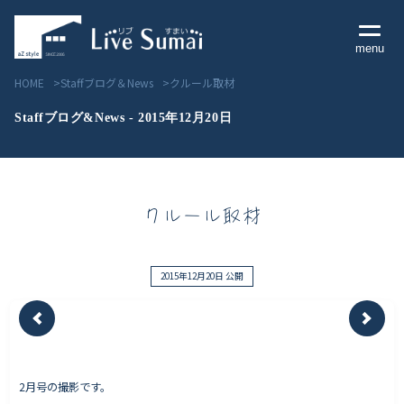
menu
HOME
Staffブログ＆News
クルール取材
Staffブログ&News - 2015年12月20日
Livesumai コンセプト
クルール取材
Livesumai 住宅標準性能
Livesumai 家づくりの流れ
2015年12月20日 公開
Livesumai 保証について
見学会／モデルハウス情報
2月号の撮影です。
物件情報