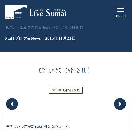
menu
HOME
Staffブログ＆News
ﾓﾃﾞﾙﾊｳｽ（明治北）
Staffブログ&News - 2015年11月22日
Livesumai コンセプト
ﾓﾃﾞﾙﾊｳｽ（明治北）
Livesumai 住宅標準性能
Livesumai 家づくりの流れ
2015年11月22日 公開
Livesumai 保証について
見学会／モデルハウス情報
モデルハウスがX’mas仕様になりました。
物件情報