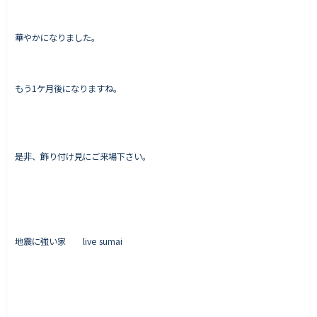
華やかになりました。
Works - 施工実績
オーナー様の声
もう1ケ月後になりますね。
完成案内
よくいただくご質問
お役立ちコラム
是非、飾り付け見にご来場下さい。
会社情報
代表挨拶
地震に強い家 live sumai
スタッフ紹介
会社概要
Staff ブログ&News