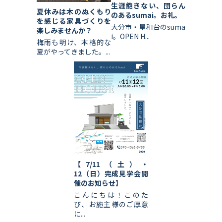
生涯飽きない、団らん
夏休みは木のぬくもり
のあるsumai。お礼。
を感じる家具づくりを
大分市・星和台のsuma
楽しみませんか？
i。OPEN H...
梅雨も明け、本格的な
夏がやってきました。...
【7/11（土）・
12（日）完成見学会開
催のお知らせ】
こんにちは！このた
び、お施主様のご厚意
に...