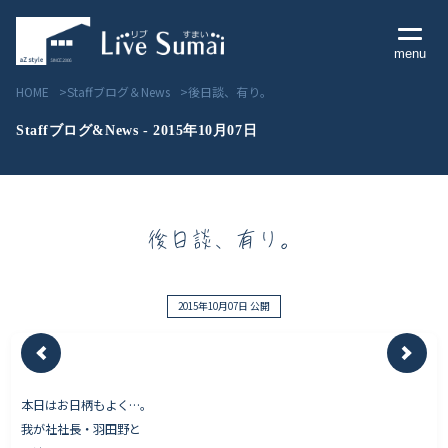
menu
HOME
Staffブログ＆News
後日談、有り。
Staffブログ&News - 2015年10月07日
Livesumai コンセプト
後日談、有り。
Livesumai 住宅標準性能
Livesumai 家づくりの流れ
2015年10月07日 公開
Livesumai 保証について
本日はお日柄もよく…。
見学会／モデルハウス情報
我が社社長・羽田野と
物件情報