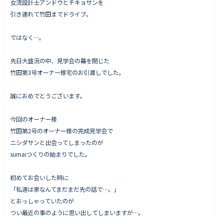
女流設計士アンドウとチキョサンを
引き連れて竹田までドライブ。
ではなく…。
Works - 施工実績
オーナー様の声
先日大盛況の中、見学会の幕を閉じた
竹田第3号オーナー様宅のお引渡しでした。
完成案内
よくいただくご質問
誠におめでとうございます。
お役立ちコラム
今回のオーナー様
竹田第2号のオーナー様の完成見学会で
ニシダサンと出会ってしまったのが
会社情報
sumaiつくりの始まりでした。
代表挨拶
初めてお会いした時に
スタッフ紹介
「私達は家なんてまだまだ先の話で…。」
会社概要
とおっしゃっていたのが
つい最近の事のように思い出してしまいますが…。
Staff ブログ&News