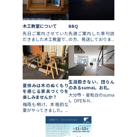
木工教室について
BBQ
先日ご案内させていた
先週ご案内した季刊誌
だきました木工教室で...
の方、発送しておりま...
生涯飽きない、団らん
夏休みは木のぬくもり
のあるsumai。お礼。
を感じる家具づくりを
大分市・星和台のsuma
楽しみませんか？
i。OPEN H...
梅雨も明け、本格的な
夏がやってきました。...