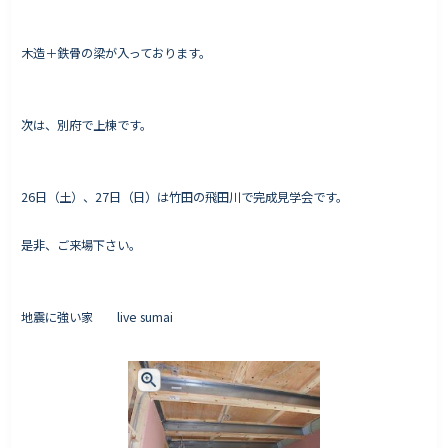
木造＋鉄骨の梁が入っております。
Works - 施工実績
オーナー様の声
次は、別府で上棟です。
完成案内
よくいただくご質問
26日（土）、27日（日）は竹田の飛田川で完成見学会です。
お役立ちコラム
是非、ご来場下さい。
会社情報
地震に強い家 live sumai
代表挨拶
スタッフ紹介
会社概要
Staff ブログ&News