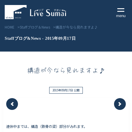
menu
HOME
Staffブログ＆News
構造が今なら見れますよ♪
Staffブログ&News - 2015年09月17日
Livesumai コンセプト
構造が今なら見れますよ♪
Livesumai 住宅標準性能
Livesumai 家づくりの流れ
2015年09月17日 公開
Livesumai 保証について
見学会／モデルハウス情報
連休中までは、構造（鉄骨の梁）部分がみれます。
物件情報