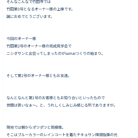
そんなこんなで竹田市では
竹田第3号となるオーナー様の上棟です。
誠におめでとうございます。
Works - 施工実績
オーナー様の声
今回のオーナー様
竹田第2号のオーナー様の完成見学会で
完成案内
ニシダサンと出会ってしまったのがsumaiつくりの始まり。
よくいただくご質問
お役立ちコラム
そして第2号のオーナー様ともお友達。
会社情報
なんとなんと第1号のお客様ともお知り合いといったもので
代表挨拶
世間は狭いなぁ〜。と、うれしくしみじみ感じる所でありますが。
スタッフ紹介
会社概要
現地では朝からポツポツと雨模様。
そこはブルーカラーのレインコートを着たチキョサン陣頭指揮の元
Staff ブログ&News