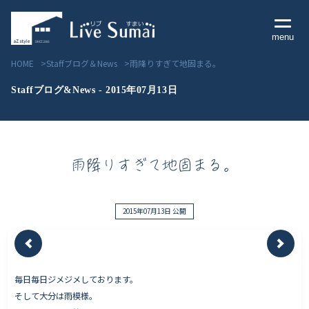
menu
HOME
Staffブログ＆News
雨降りすぎて地固まる。
Staffブログ&News - 2015年07月13日
Livesumai コンセプト
雨降りすぎて地固まる。
Livesumai 住宅標準性能
Livesumai 家づくりの流れ
2015年07月13日 公開
Livesumai 保証について
毎日毎日ジメジメしております。
見学会／モデルハウス情報
そして大分は雨模様。
物件情報