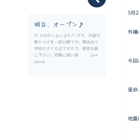
Livesumai 保証について
5月
明日、オープン♪
外構
ﾓﾃﾞﾙﾊｳｽがいよいよｵｰﾌﾟﾝです。内装の
飾りつけを一部公開です。明治北小
学校のすぐそばですので、是非お越
し下さい。地震に強い家 Live
今回
sumai
是非
地