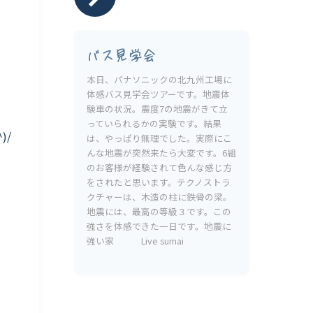
バス見学会
本日、パナソニックの北九州工場に
体感バス見学会ツアーです。地震体
験車の状況。震度7の地震がきて立
っていられるかの実験です。結果
)/
は、やっぱり無理でした。実際にこ
んな地震が突然来たら大変です。6組
のお客様が経験されて色んな感じ方
をされたと思います。テクノストラ
クチャーは、木造の柱に鉄骨の梁。
地震には、最高の等級３です。この
強さを体感できた一日です。地震に
強い家 Live sumai