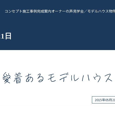
コンセプト
施工事例
完成案内
オーナーの声
見学会／モデルハウス
物
21日
愛着あるモデルハウス
報
Works - 施工実績
オーナー様の声
2015年05月
完成案内