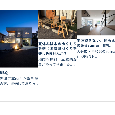
生涯飽きない、団ら
夏休みは木のぬくもり
のあるsumai。お礼。
を感じる家具づくりを
大分市・星和台のsum
楽しみませんか？
i。OPEN H...
梅雨も明け、本格的な
夏がやってきました。...
BBQ
先週ご案内した季刊誌
の方、発送しておりま...