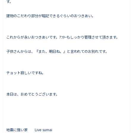
す。
建物のこだわり部分が暗記できるぐらいのおつきあい。
Works - 施工実績
オーナー様の声
これからが永いおつきあいです。ｱﾌﾀｰもしっかり管理させて頂きます。
完成案内
子供さんからは、『また、明日ね。』と言われてのお別れです。
よくいただくご質問
お役立ちコラム
チョット寂しいですね。
会社情報
本日は、おめでとうございます。
代表挨拶
スタッフ紹介
会社概要
地震に強い家 Live sumai
Staff ブログ&News