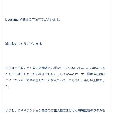
Livesumai初登場の宇佐市でございます。
Works - 施工実績
オーナー様の声
完成案内
誠におめでとうございます。
よくいただくご質問
お役立ちコラム
本日は息子君のハル君の入園式とも重なり、おじいちゃんも、おばあちゃ
んもご一緒におめでたい続きでした。そしてなんとオーナー様は当社設計
会社情報
ニノミヤジャーマネの古くからの友人ということもあり、楽しい上棟でし
代表挨拶
た。
スタッフ紹介
会社概要
いつもよりややテンション高めのご主人様にまけじと現場監督のウタカも
Staff ブログ&News