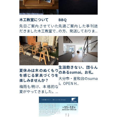
木工教室について
BBQ
先日ご案内させていた
先週ご案内した季刊誌
だきました木工教室で...
の方、発送しておりま...
生涯飽きない、団らん
夏休みは木のぬくもり
のあるsumai。お礼。
を感じる家具づくりを
大分市・星和台のsuma
楽しみませんか？
i。OPEN H...
梅雨も明け、本格的な
夏がやってきました。...