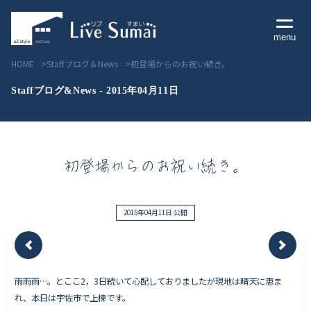
menu
HOME
Staffブログ＆News
初登場からのお祝い続き。
Staffブログ&News - 2015年04月11日
Livesumai コンセプト
初登場からのお祝い続き。
Livesumai 住宅標準性能
Livesumai 家づくりの流れ
2015年04月11日 公開
Livesumai 保証について
雨雨雨…。とここ2，3日続いて心配しておりましたが現地は晴天に恵ま
見学会／モデルハウス情報
れ、本日は宇佐市で上棟です。
物件情報