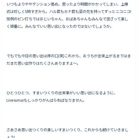
いつもよりややテンション高め。思ったより時間がかかってしまい、上棟
式は珍しく5時すぎから。ハル君もカナ君も菜の花を持ってずっとニコニコ!
恒例のピン打ちではおじいちゃん、おばあちゃんもみんなで混ざって楽し
く順番に。みんなでいい思い出になったのではないでしょうか。
でもでも今日の思い出は序の口(笑)これから、おうちが出来上がるまではま
だまだ思い出作りはたくさんありますよ〜。
ひとつひとつ、すまいつくりの出来事がいい思い出になるように、
Livesumaiもしっかりがんばらねばなりません。
さあさあ思い出つくりの楽しいすまいつくり、これからも続けていきまし
ょう!