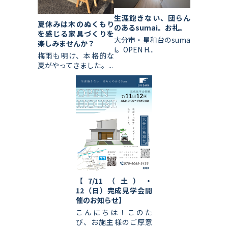
生涯飽きない、団らん
夏休みは木のぬくもり
のあるsumai。お礼。
を感じる家具づくりを
大分市・星和台のsuma
楽しみませんか？
i。OPEN H...
梅雨も明け、本格的な
夏がやってきました。...
【7/11（土）・
12（日）完成見学会開
催のお知らせ】
こんにちは！このた
び、お施主様のご厚意