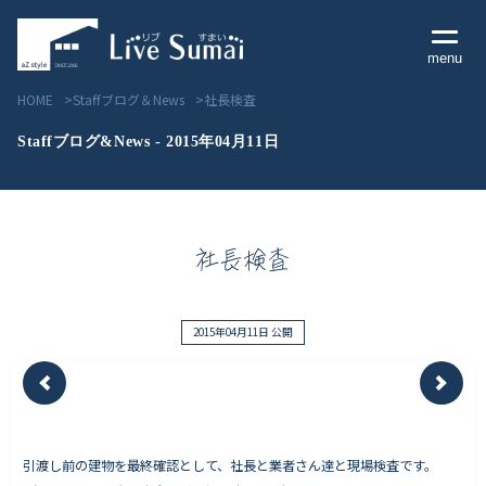
menu
HOME
Staffブログ＆News
社長検査
Staffブログ&News - 2015年04月11日
Livesumai コンセプト
社長検査
Livesumai 住宅標準性能
Livesumai 家づくりの流れ
2015年04月11日 公開
Livesumai 保証について
見学会／モデルハウス情報
引渡し前の建物を最終確認として、社長と業者さん達と現場検査です。
物件情報