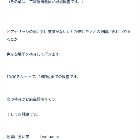
（その前は、工事担当全員が現場検査です。）
Works - 施工実績
ドアやサッシの開け方に支障がないかとか床とモノとの隙間がきれいであ
オーナー様の声
るとか
完成案内
色んな場所を検査して行きます。
よくいただくご質問
お役立ちコラム
13:30スタートで、16時位までの検査です。
会社情報
次の検査はお施主様検査です。
代表挨拶
そしてお引渡です。
スタッフ紹介
会社概要
地震に強い家 Live sumai
Staff ブログ&News