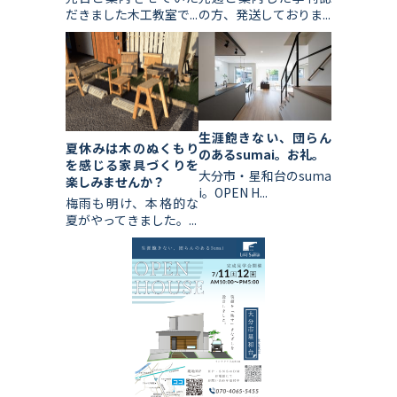
だきました木工教室で...
の方、発送しておりま...
生涯飽きない、団らん
夏休みは木のぬくもり
のあるsumai。お礼。
を感じる家具づくりを
大分市・星和台のsuma
楽しみませんか？
i。OPEN H...
梅雨も明け、本格的な
夏がやってきました。...