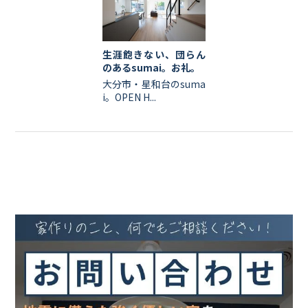
生涯飽きない、団らん
のあるsumai。お礼。
大分市・星和台のsuma
i。OPEN H...