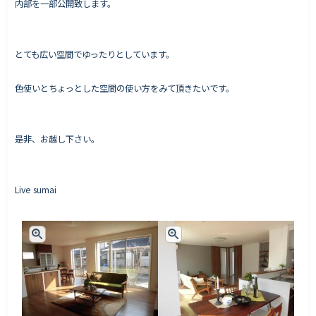
内部を一部公開致します。
とても広い空間でゆったりとしています。
Works - 施工実績
オーナー様の声
色使いとちょっとした空間の使い方をみて頂きたいです。
完成案内
よくいただくご質問
是非、お越し下さい。
お役立ちコラム
Live sumai
会社情報
代表挨拶
スタッフ紹介
会社概要
Staff ブログ&News