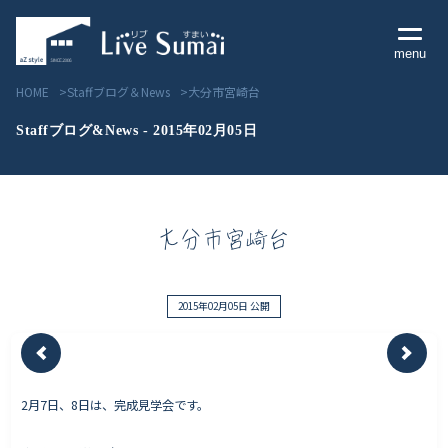
menu
HOME
Staffブログ＆News
大分市宮崎台
Staffブログ&News - 2015年02月05日
Livesumai コンセプト
大分市宮崎台
Livesumai 住宅標準性能
Livesumai 家づくりの流れ
2015年02月05日 公開
Livesumai 保証について
2月7日、8日は、完成見学会です。
見学会／モデルハウス情報
物件情報