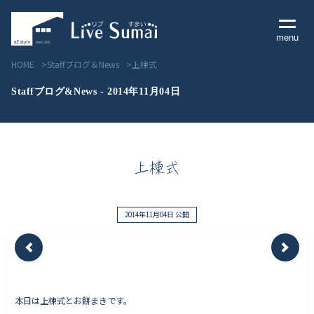
menu
HOME
Staffブログ＆News
上棟式
Staffブログ&News - 2014年11月04日
Livesumai コンセプト
上棟式
Livesumai 住宅標準性能
Livesumai 家づくりの流れ
2014年11月04日 公開
Livesumai 保証について
見学会／モデルハウス情報
本日は上棟式とお餅まきです。
物件情報