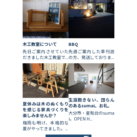
木工教室について
BBQ
先日ご案内させていた
先週ご案内した季刊誌
だきました木工教室で...
の方、発送しておりま...
生涯飽きない、団らん
夏休みは木のぬくもり
のあるsumai。お礼。
を感じる家具づくりを
大分市・星和台のsuma
楽しみませんか？
i。OPEN H...
梅雨も明け、本格的な
夏がやってきました。...