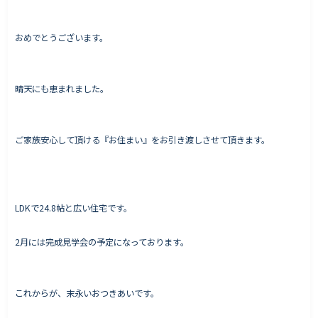
おめでとうございます。
Works - 施工実績
オーナー様の声
晴天にも恵まれました。
完成案内
よくいただくご質問
ご家族安心して頂ける『お住まい』をお引き渡しさせて頂きます。
お役立ちコラム
LDKで24.8帖と広い住宅です。
会社情報
代表挨拶
2月には完成見学会の予定になっております。
スタッフ紹介
会社概要
これからが、末永いおつきあいです。
Staff ブログ&News