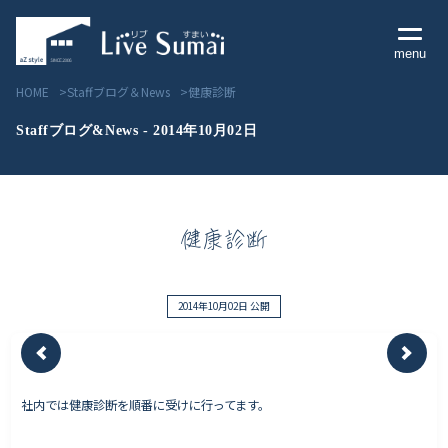
menu
HOME
Staffブログ＆News
健康診断
Staffブログ&News - 2014年10月02日
Livesumai コンセプト
健康診断
Livesumai 住宅標準性能
Livesumai 家づくりの流れ
2014年10月02日 公開
Livesumai 保証について
社内では健康診断を順番に受けに行ってます。
見学会／モデルハウス情報
物件情報