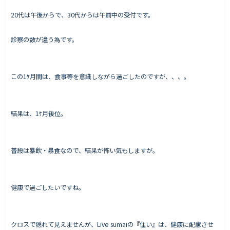
20代は午後からで、30代からは午前中の受付です。
診察の数が違う為です。
Works - 施工実績
オーナー様の声
この1ｹ月間は、食事等を意識しながら過ごしたのですが、、、。
完成案内
よくいただくご質問
お役立ちコラム
結果は、1ｹ月後位。
普段は暴飲・暴食なので、結果が怖い気もしますが。
会社情報
代表挨拶
健康で過ごしたいですね。
スタッフ紹介
会社概要
クロスで隠れて見えませんが、Live sumaiの『住い』は、健康に配慮させ
Staff ブログ&News