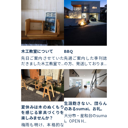
木工教室について
BBQ
先日ご案内させていた
先週ご案内した季刊誌
だきました木工教室で...
の方、発送しておりま...
生涯飽きない、団らん
夏休みは木のぬくもり
のあるsumai。お礼。
を感じる家具づくりを
大分市・星和台のsuma
楽しみませんか？
i。OPEN H...
梅雨も明け、本格的な