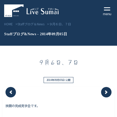
menu
HOME
Staffブログ＆News
９月６日、７日
Staffブログ&News - 2014年09月05日
Livesumai コンセプト
９月６日、７日
Livesumai 住宅標準性能
Livesumai 家づくりの流れ
2014年09月05日 公開
Livesumai 保証について
挾間の完成見学会です。
見学会／モデルハウス情報
物件情報