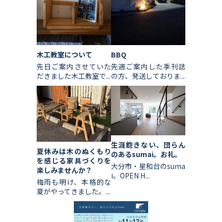
木工教室について
BBQ
先日ご案内させていた
先週ご案内した季刊誌
だきました木工教室で...
の方、発送しておりま...
生涯飽きない、団らん
夏休みは木のぬくもり
のあるsumai。お礼。
を感じる家具づくりを
大分市・星和台のsuma
楽しみませんか？
i。OPEN H...
梅雨も明け、本格的な
夏がやってきました。...