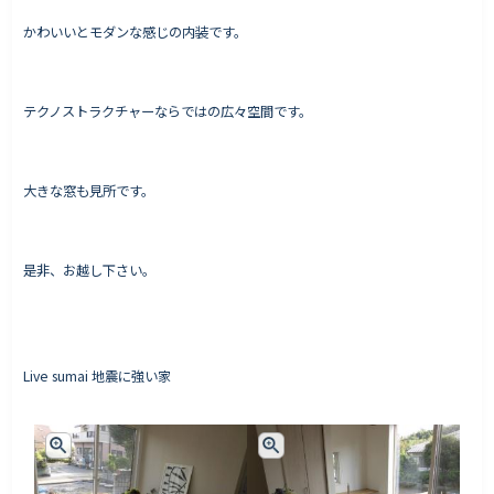
かわいいとモダンな感じの内装です。
Works - 施工実績
テクノストラクチャーならではの広々空間です。
オーナー様の声
完成案内
大きな窓も見所です。
よくいただくご質問
お役立ちコラム
是非、お越し下さい。
会社情報
代表挨拶
Live sumai 地震に強い家
スタッフ紹介
会社概要
Staff ブログ&News