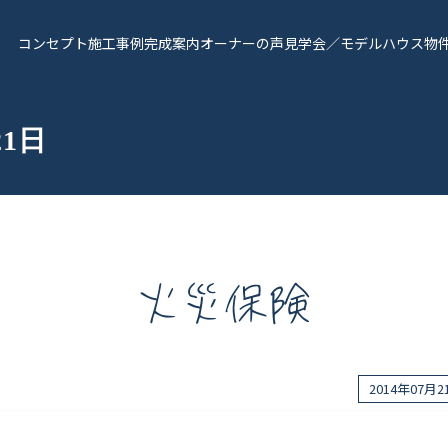
コンセプト
施工事例
完成案内
オーナーの声
見学会／モデルハウス
物
21日
火災保険
報
Works - 施工実績
オーナー様の声
2014年07月
完成案内