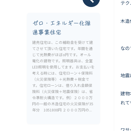
Livesumai 保証について
テク
木造
ゼロ・エネルギー化推
進事業住宅
建売住宅は、この補助金を受けて建
なの
てさせて頂いた住宅です。年間を通
じて光熱費がほぼo円です。オール
電化の建物です。照明器具は、全室
LED照明を使用してます。お支払いを
考える時には、住宅ローン＋保険料
地震
（火災保険等）＋光熱費＋税金で
す。住宅ローンは、借り入れ金額保
険料（火災保険＋地震保険）は、省
建物
令準耐火構造です。例）２０００万
れて
円の一般の木造住宅の火災保険が35
年分 1051800円 ２０００万円の...
ワサ