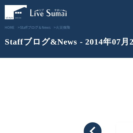
HOME
Staffブログ＆News
火災保険
Staffブログ&News - 2014年07月
Livesumai コンセプト
見学会／モデルハウス情
Livesumai 住宅標準性能
物件情報
Livesumai 家づくりの流れ