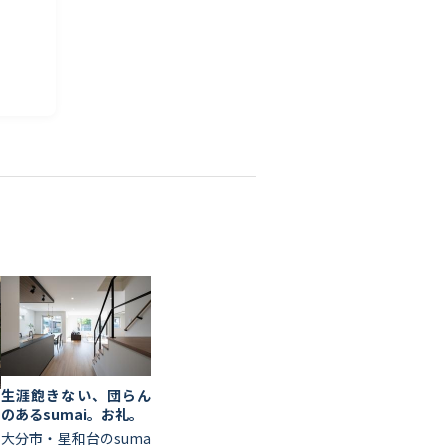
生涯飽きない、団らん
り
のあるsumai。お礼。
を
大分市・星和台のsuma