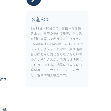
お盆休み
8月12日〜16日まで、お盆休みを頂
きます。事前の予約でモデルハウス
を開ける事もできますよ。（また、
お盆の間はTVCMを流します。）テク
ノストラクテャーの家は、風や雨の
音がほとんど気にならないみたいで
小さい子供さんがいる方には快適な
お住まいですよ。地震にも火災にも
強い家 サンキューホーム大
分 省令準耐火構造です。
討さ
お越