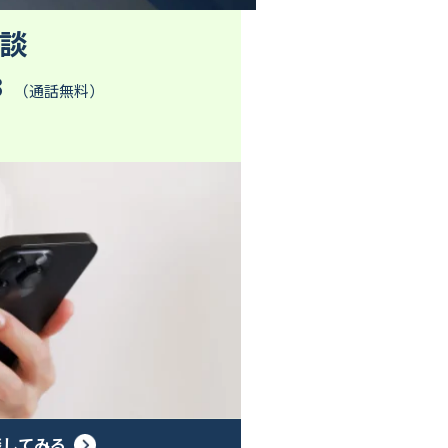
談
3
（通話無料）
談してみる