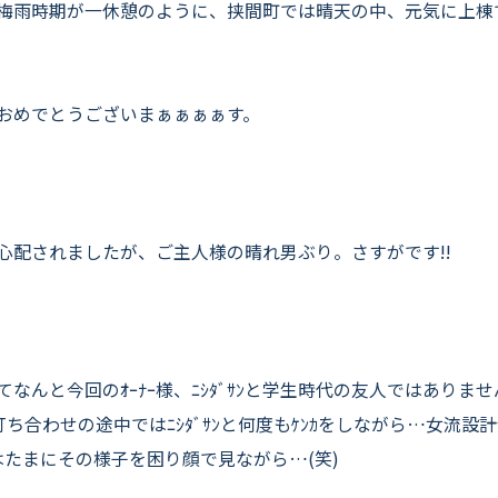
よくいただくご質問
梅雨時期が一休憩のように、挟間町では晴天の中、元気に上棟
お役立ちコラム
おめでとうございまぁぁぁぁす。
心配されましたが、ご主人様の晴れ男ぶり。さすがです!!
てなんと今回のｵｰﾅｰ様、ﾆｼﾀﾞｻﾝと学生時代の友人ではありませ
!打ち合わせの途中ではﾆｼﾀﾞｻﾝと何度もｹﾝｶをしながら…女流設計
ｳはたまにその様子を困り顔で見ながら…(笑)