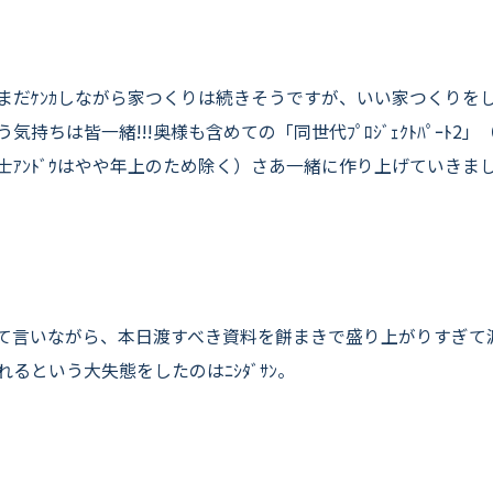
まだｹﾝｶしながら家つくりは続きそうですが、いい家つくりを
う気持ちは皆一緒!!!奥様も含めての「同世代ﾌﾟﾛｼﾞｪｸﾄﾊﾟｰﾄ2」
士ｱﾝﾄﾞｳはやや年上のため除く）さあ一緒に作り上げていきま
て言いながら、本日渡すべき資料を餅まきで盛り上がりすぎて
れるという大失態をしたのはﾆｼﾀﾞｻﾝ。