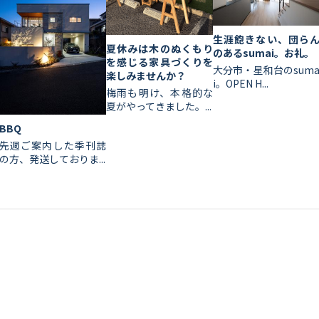
生涯飽きない、団ら
夏休みは木のぬくもり
のあるsumai。お礼。
を感じる家具づくりを
大分市・星和台のsum
楽しみませんか？
i。OPEN H...
梅雨も明け、本格的な
夏がやってきました。...
BBQ
先週ご案内した季刊誌
の方、発送しておりま...