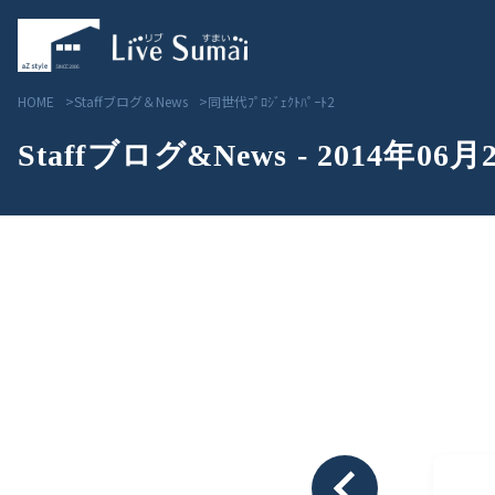
HOME
Staffブログ＆News
同世代ﾌﾟﾛｼﾞｪｸﾄﾊﾟｰﾄ2
Staffブログ&News - 2014年06月
Livesumai コンセプト
見学会／モデルハウス情
Livesumai 住宅標準性能
物件情報
Livesumai 家づくりの流れ