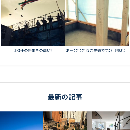
ｵﾄｺ達の餅まきの戦い!!
あーﾗﾌﾞﾗﾌﾞなご夫婦ですｺﾄ（照れ）
最新の記事