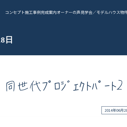
コンセプト
施工事例
完成案内
オーナーの声
見学会／モデルハウス
物
28日
同世代ﾌﾟﾛｼﾞｪｸﾄﾊﾟｰﾄ2
報
Works - 施工実績
オーナー様の声
2014年06月
完成案内