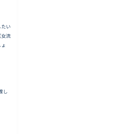
したい
（女流
しょ
渡し