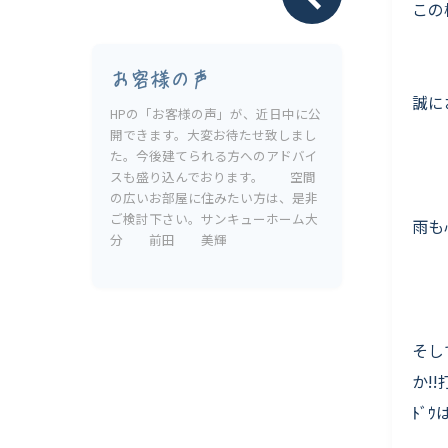
Livesumai 保証について
この
お客様の声
誠に
HPの「お客様の声」が、近日中に公
開できます。大変お待たせ致しまし
た。今後建てられる方へのアドバイ
スも盛り込んでおります。 空間
の広いお部屋に住みたい方は、是非
ご検討下さい。サンキューホーム大
雨も
分 前田 美輝
そし
か!
ﾄﾞ