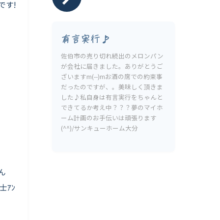
です!
有言実行♪
佐伯市の売り切れ続出のメロンパン
が会社に届きました。ありがとうご
ざいますm(--)mお酒の席での約束事
だったのですが、。美味しく頂きま
した♪私自身は有言実行をちゃんと
できてるか考え中？？？夢のマイホ
ーム計画のお手伝いは頑張ります
(^^)/サンキューホーム大分
ん
士ｱﾝ