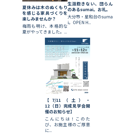
生涯飽きない、団らん
夏休みは木のぬくもり
のあるsumai。お礼。
を感じる家具づくりを
大分市・星和台のsuma
楽しみませんか？
i。OPEN H...
梅雨も明け、本格的な
夏がやってきました。...
【7/11（土）・
12（日）完成見学会開
催のお知らせ】
こんにちは！このた
び、お施主様のご厚意
に...