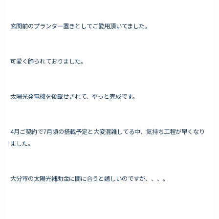
玄関前のプランター置きとしてご愛用頂いてました。
Works - 施工実績
オーナー様の声
可愛く飾られておりました。
完成案内
よくいただくご質問
太陽光発電機を後載せされて、やっと完成です。
お役立ちコラム
4月ご契約で7月頃の搭載予定と大変混雑してる中、気持ち工程が早くなり
ました。
会社情報
代表挨拶
大分市の太陽光補助金に間に合うと嬉しいのですが、、、。
スタッフ紹介
会社概要
Staff ブログ&News