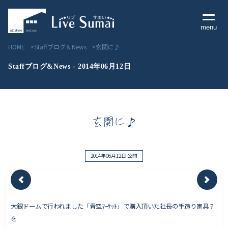
menu
HOME
Staffブログ＆News
玄関に♪
Staffブログ&News - 2014年06月12日
Livesumai コンセプト
玄関に♪
Livesumai 住宅標準性能
Livesumai 家づくりの流れ
2014年06月12日 公開
Livesumai 保証について
大銀ドームで行われました「青空ﾏｰｹｯﾄ」で購入頂いた社長の手造り家具？
見学会／モデルハウス情報
を
物件情報