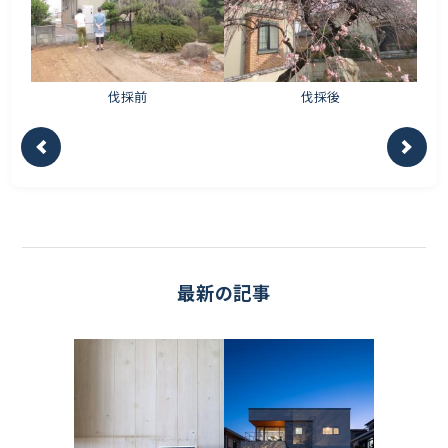
伐採前
伐採後
最新の記事