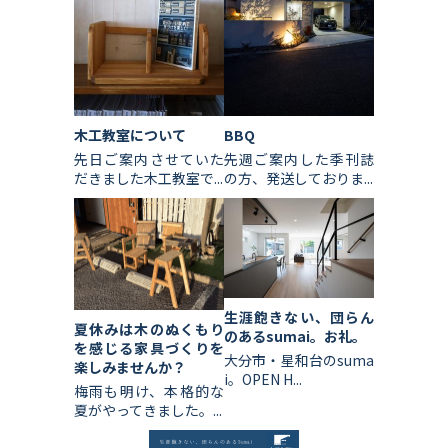
木工教室について
BBQ
先日ご案内させていた
先週ご案内した季刊誌
だきました木工教室で...
の方、発送しておりま...
生涯飽きない、団らん
夏休みは木のぬくもり
のあるsumai。お礼。
を感じる家具づくりを
大分市・星和台のsuma
楽しみませんか？
i。OPEN H...
梅雨も明け、本格的な
夏がやってきました。...