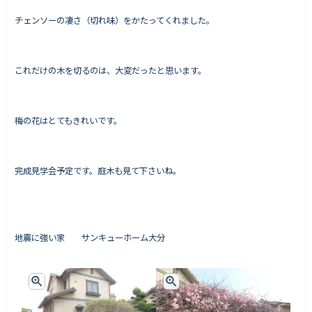
チェンソーの凄さ（切れ味）をかたってくれました。
Works - 施工実績
これだけの木を切るのは、大変だったと思います。
オーナー様の声
完成案内
梅の花はとてもきれいです。
よくいただくご質問
お役立ちコラム
完成見学会予定です。庭木も見て下さいね。
会社情報
代表挨拶
地震に強い家 サンキューホーム大分
スタッフ紹介
会社概要
Staff ブログ&News