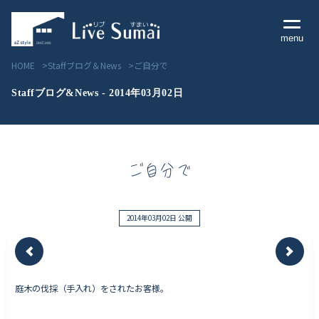
menu
HOME
Staffブログ＆News
ご自分で
Staffブログ&News - 2014年03月02日
Livesumai コンセプト
ご自分で
Livesumai 住宅標準性能
Livesumai 家づくりの流れ
2014年03月02日 公開
Livesumai 保証について
庭木の伐採（手入れ）をされたお客様。
見学会／モデルハウス情報
物件情報