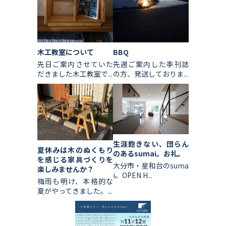
木工教室について
BBQ
先日ご案内させていた
先週ご案内した季刊誌
だきました木工教室で...
の方、発送しておりま...
生涯飽きない、団らん
夏休みは木のぬくもり
のあるsumai。お礼。
を感じる家具づくりを
大分市・星和台のsuma
楽しみませんか？
i。OPEN H...
梅雨も明け、本格的な
夏がやってきました。...