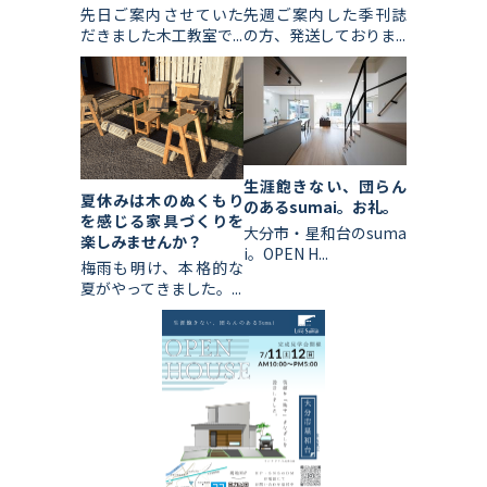
先日ご案内させていた
先週ご案内した季刊誌
だきました木工教室で...
の方、発送しておりま...
生涯飽きない、団らん
夏休みは木のぬくもり
のあるsumai。お礼。
を感じる家具づくりを
大分市・星和台のsuma
楽しみませんか？
i。OPEN H...
梅雨も明け、本格的な
夏がやってきました。...