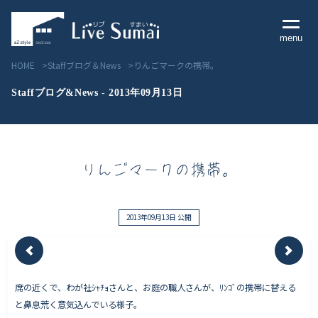
menu
HOME
Staffブログ＆News
りんごマークの携帯。
Staffブログ&News - 2013年09月13日
Livesumai コンセプト
りんごマークの携帯。
Livesumai 住宅標準性能
Livesumai 家づくりの流れ
2013年09月13日 公開
Livesumai 保証について
席の近くで、わが社ｼｬﾁｮさんと、お庭の職人さんが、ﾘﾝｺﾞの携帯に替える
見学会／モデルハウス情報
と鼻息荒く意気込んでいる様子。
物件情報