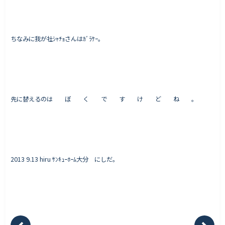
ちなみに我が社ｼｬﾁｮさんはｶﾞﾗｹｰ。
Works - 施工実績
オーナー様の声
完成案内
よくいただくご質問
先に替えるのは ぼ く で す け ど ね 。
お役立ちコラム
会社情報
2013 9.13 hiru ｻﾝｷｭｰﾎｰﾑ大分 にしだ。
代表挨拶
スタッフ紹介
会社概要
Staff ブログ&News